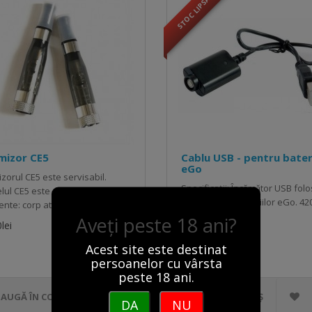
STOC LIPSĂ
mizor CE5
Cablu USB - pentru bater
eGo
zorul CE5 este servisabil.
Specificații: Încărcător USB folos
lul CE5 este compus din două
reîncărcarea bateriilor eGo. 42
nte: corp atomizor și..
Aveți peste 18 ani?
10.00lei
lei
Acest site este destinat
persoanelor cu vârsta
peste 18 ani.
AUGĂ ÎN COȘ
ADAUGĂ ÎN COȘ
DA
NU