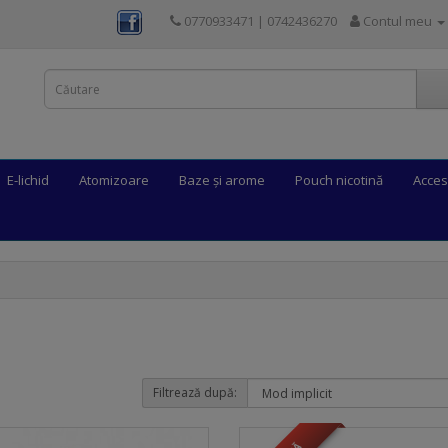
0770933471 | 0742436270
Contul meu
E-lichid
Atomizoare
Baze și arome
Pouch nicotină
Acces
Filtrează după: