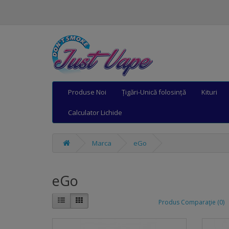
Produse Noi
Țigări-Unică folosință
Kituri
Calculator Lichide
Marca
eGo
eGo
Produs Comparaţie (0)