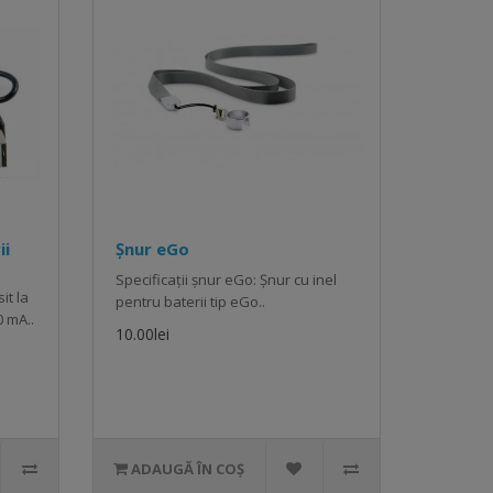
ii
Șnur eGo
Specificații șnur eGo: Șnur cu inel
it la
pentru baterii tip eGo..
0 mA..
10.00lei
ADAUGĂ ÎN COȘ