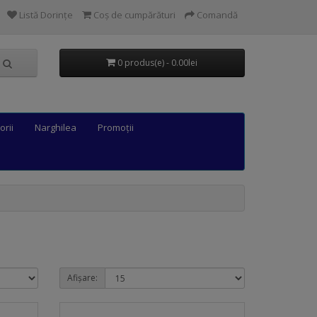
Listă Dorințe
Coș de cumpărături
Comandă
0 produs(e) - 0.00lei
orii
Narghilea
Promoții
Afișare: