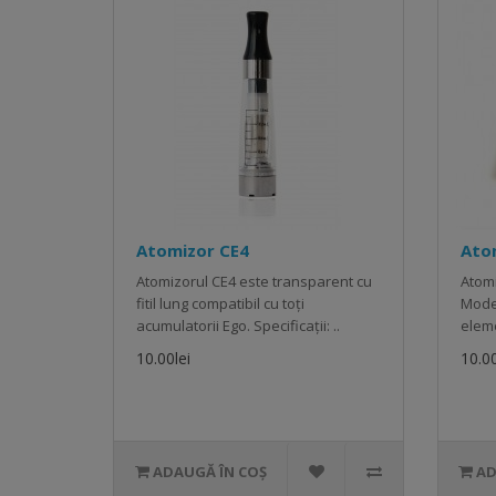
Atomizor CE4
Ato
Atomizorul CE4 este transparent cu
Atomi
fitil lung compatibil cu toți
Mode
acumulatorii Ego. Specificații: ..
eleme
10.00lei
10.00
ADAUGĂ ÎN COȘ
AD