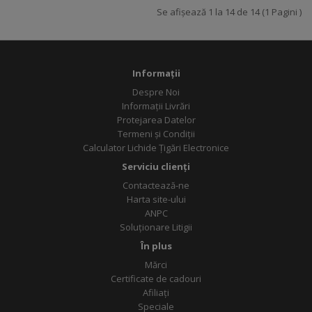
Se afișează 1 la 14 de 14 (1 Pagini )
Informații
Despre Noi
Informații Livrări
Protejarea Datelor
Termeni și Condiții
Calculator Lichide Țigări Electronice
Serviciu clienți
Contactează-ne
Harta site-ului
ANPC
Soluționare Litigii
În plus
Mărci
Certificate de cadouri
Afiliați
Speciale