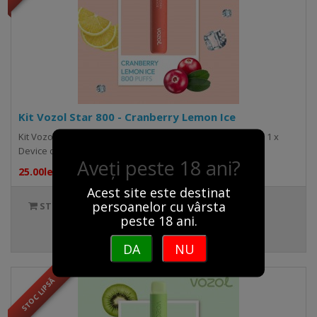
Kit Vozol Star 800 - Cranberry Lemon Ice
Kit Vozol Star 800 - Cranberry Lemon Ice Pachetul conține: 1 x
Device de unică folosință ..
Aveți peste 18 ani?
25.00lei
32.00lei
Acest site este destinat
persoanelor cu vârsta
STOC LIPSĂ
peste 18 ani.
DA
NU
STOC LIPSĂ