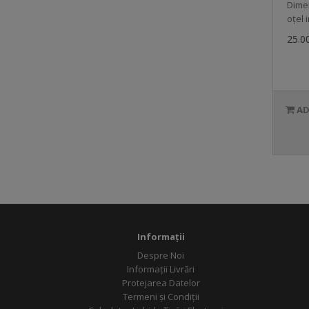
Dimen
oțel 
25.00
Informații
Despre Noi
Informații Livrări
Protejarea Datelor
Termeni și Condiții