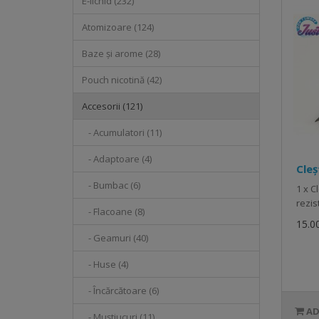
E-lichid (232)
Atomizoare (124)
Baze și arome (28)
Pouch nicotină (42)
Accesorii (121)
- Acumulatori (11)
- Adaptoare (4)
Cleș
- Bumbac (6)
1 x C
rezis
- Flacoane (8)
15.00
- Geamuri (40)
- Huse (4)
- Încărcătoare (6)
- Muștiucuri (11)