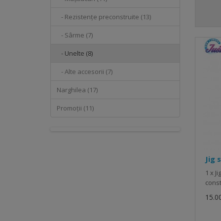
- Rezistențe preconstruite (13)
- Sârme (7)
- Unelte (8)
- Alte accesorii (7)
Narghilea (17)
Promoții (11)
Jig 
1 x Ji
const
15.00