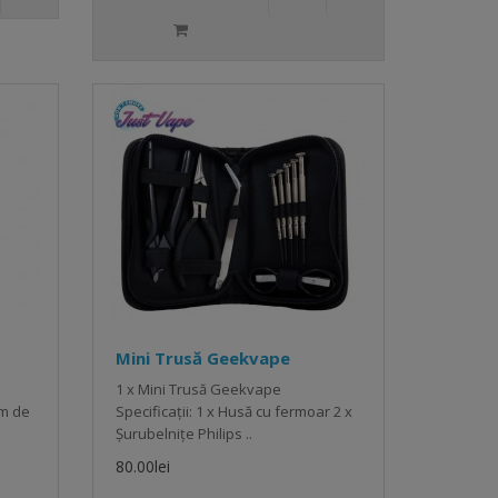
Mini Trusă Geekvape
1 x Mini Trusă Geekvape
em de
Specificații: 1 x Husă cu fermoar 2 x
Șurubelnițe Philips ..
80.00lei