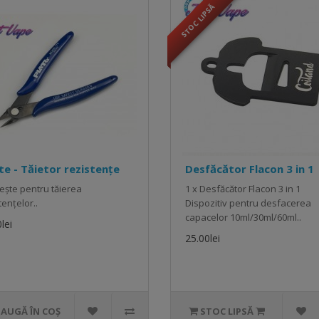
STOC LIPSĂ
te - Tăietor rezistențe
Desfăcător Flacon 3 in 1
lește pentru tăierea
1 x Desfăcător Flacon 3 in 1
tențelor..
Dispozitiv pentru desfacerea
capacelor 10ml/30ml/60ml..
lei
25.00lei
ADAUGĂ ÎN COȘ
STOC LIPSĂ