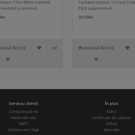
siuni: 170 x 40mm material:
Pachetul conține: 1 x Corp Coile
inoxidabil și ceramică..
Părți superioare d..
lei
30.00lei
ADAUGĂ ÎN COȘ
ADAUGĂ ÎN COȘ
Serviciu clienți
În plus
Contactează-ne
Mărci
Harta site-ului
Certificate de cadouri
ANPC
Afiliați
Soluționare Litigii
Speciale