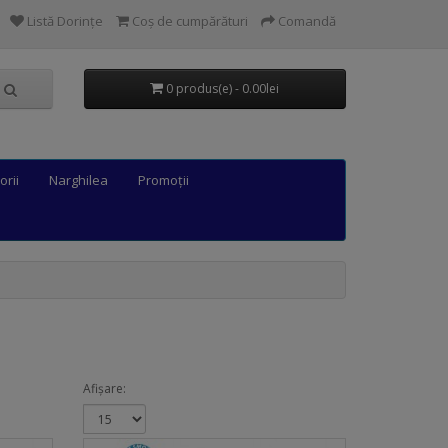
Listă Dorințe
Coș de cumpărături
Comandă
0 produs(e) - 0.00lei
orii
Narghilea
Promoții
Afișare: