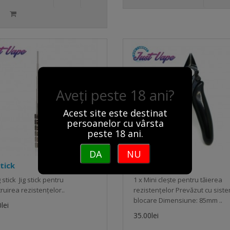
Aveți peste 18 ani?
Acest site este destinat
persoanelor cu vârsta
peste 18 ani.
DA
NU
stick
Mini Clește
g stick Jig stick pentru
1 x Mini clește pentru tăierea
ruirea rezistențelor..
rezistențelor Prevăzut cu sist
blocare Dimensiune: 85mm ..
lei
35.00lei