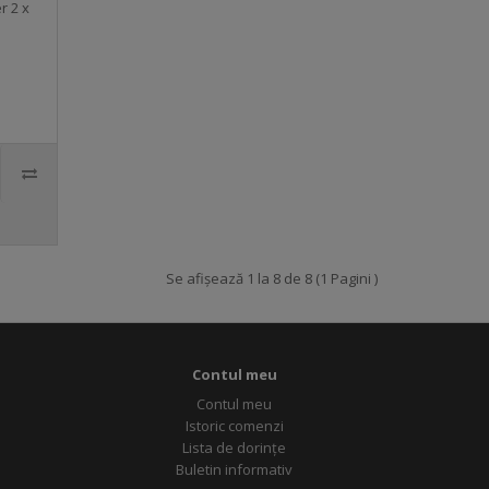
r 2 x
Se afișează 1 la 8 de 8 (1 Pagini )
Contul meu
Contul meu
Istoric comenzi
Lista de dorințe
Buletin informativ