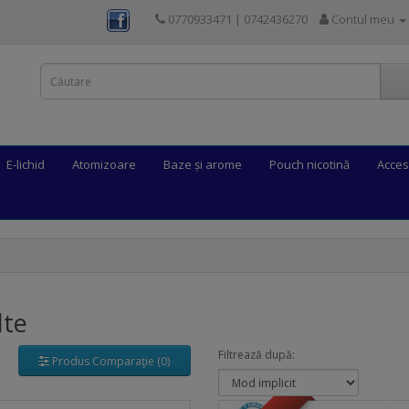
0770933471 | 0742436270
Contul meu
E-lichid
Atomizoare
Baze și arome
Pouch nicotină
Acces
lte
Filtrează după:
Produs Comparaţie (0)