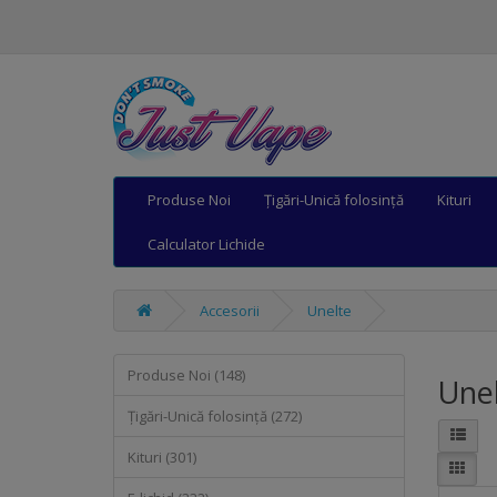
Produse Noi
Țigări-Unică folosință
Kituri
Calculator Lichide
Accesorii
Unelte
Produse Noi (148)
Une
Țigări-Unică folosință (272)
Kituri (301)